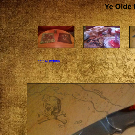
Ye Olde 
<<-- previous