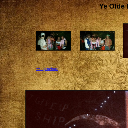
Ye Olde 
<<-- previous